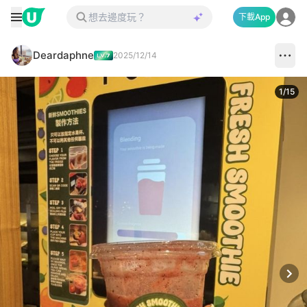
下載App
Deardaphne
2025/12/14
1
/
15
Next