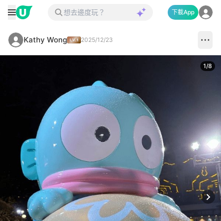
下載App
Kathy Wong
2025/12/23
1
/
8
Next