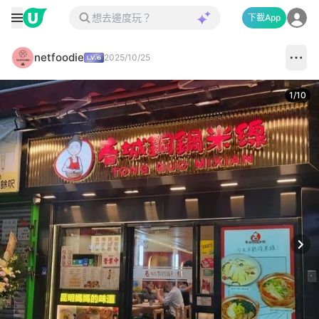
下載App
netfoodie
2025/10/25
1
/
10
Next