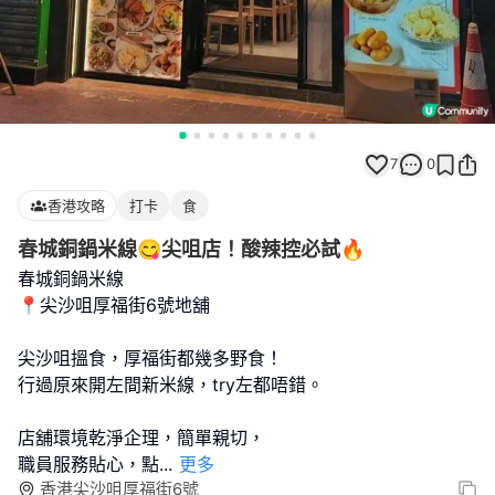
7
0
香港攻略
打卡
食
春城銅鍋米線😋尖咀店！酸辣控必試🔥
春城銅鍋米線
📍尖沙咀厚福街6號地舖
尖沙咀搵食，厚福街都幾多野食！
行過原來開左間新米線，try左都唔錯。
店舖環境乾淨企理，簡單親切，
職員服務貼心，點
...
更多
香港尖沙咀厚福街6號