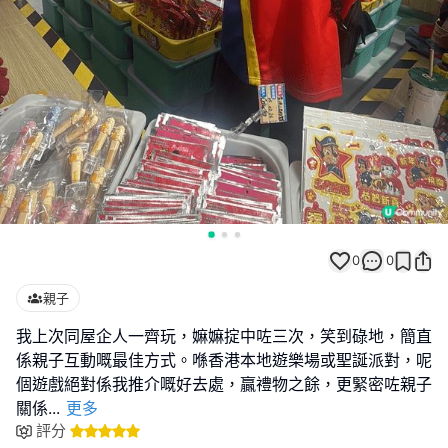
0
0
親子
我上次同屋企人一齊玩，嫲嫲掟中咗三次，笑到碌地，簡直
係親子互動嘅最佳方式。喺香港本地遊樂場或聖誕派對，呢
個遊戲絕對係我推介嘅好去處，贏禮物之餘，更緊密咗親子
關係
...
更多
評分