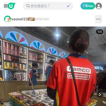
下載App
veona123
2025/12/21
1
/
3
Next