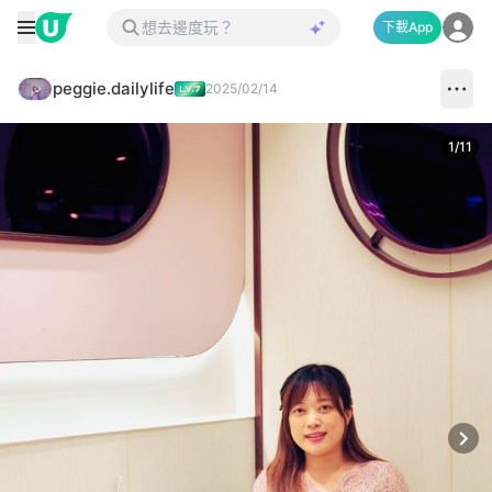
下載App
peggie.dailylife
2025/02/14
1
/
11
Next