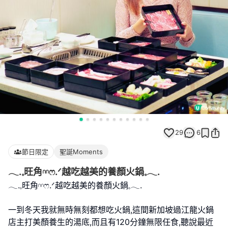
29
6
節日限定
聖誕Moments
𓂃.𓈒旺角𓎏ෆ.ᐟ越吃越美的養顏火鍋𓈒𓂃.
𓂃.𓈒旺角𓎏ෆ.ᐟ越吃越美的養顏火鍋𓈒𓂃.
一到冬天我就無時無刻都想吃火鍋,這間新加坡過江龍火鍋
店主打美顏養生的湯底,而且有120分鐘無限任食,聽說最近