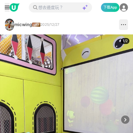
下載App
micwing
2025/12/27
1
/
2
Next