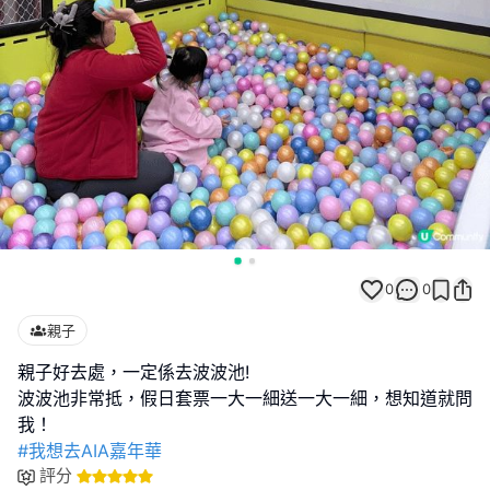
0
0
親子
親子好去處，一定係去波波池!
波波池非常抵，假日套票一大一細送一大一細，想知道就問
#我想去AIA嘉年華
評分