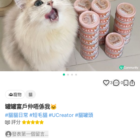
3
0
寵物
貓
罐罐富戶仲唔係我🐱
#貓貓日常
#短毛貓
#UCreator
#貓罐頭
評分
發表第一個留言...