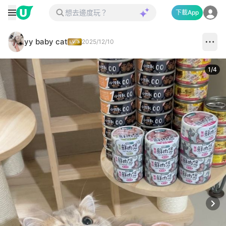
下載App
yy baby cat
2025/12/10
1
/
4
Next