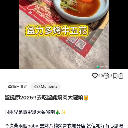
Loaded
:
Unmute
100.00%
60
3
節日限定
聖誕Moments
聖誕節2025‼️去吃聖誕燒肉大罐頭🥫
同兩兄弟嘅聖誕大餐嚟喇🎄✨
今次帶兩個baby 去炑八韓烤青衣城分店,試佢哋好有心思嘅