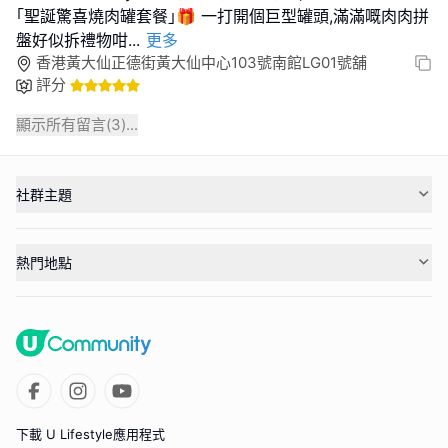
｢聖誕驚喜燒肉罐套餐｣🎁 一打開個巨型罐頭,滿滿嘅肉肉拼
盤好似拆禮物咁
...
更多
香港黃大仙正德街黃大仙中心103號南館LG01號舖
評分
顯示所有留言(
3
)...
社群主題
熱門地點
下載 U Lifestyle應用程式