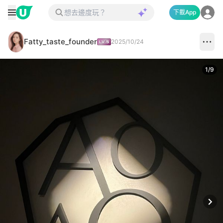
下載App
Fatty_taste_founder
2025/10/24
1
/
9
Next