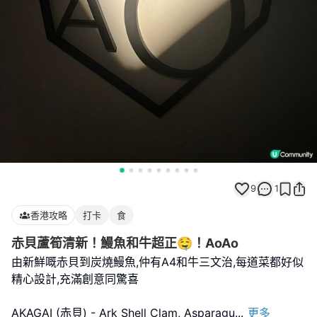
9
1
香港攻略
打卡
食
赤貝蘆筍清新！鰻魚和牛超正🤤！AoAo
由新鮮嘅赤貝到炭燒鰻魚,仲有A4和牛三文治,每道菜都好似
精心設計,充滿創意同驚喜
AKAGAI (赤貝) - Ark Shell Clam, Asparagu
...
更多