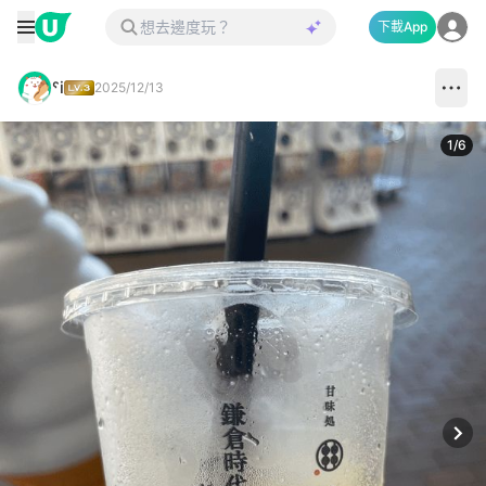
下載App
ˤi
2025/12/13
1
/
6
Next