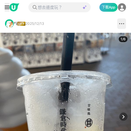
下載App
ˤi
2025/12/13
1
/
6
Next