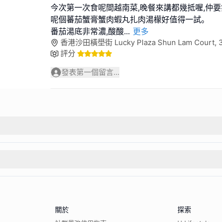
今次第一次食呢間越南菜,晚餐來講都幾抵喔,仲要
呢個蕃茄蟹膏蟹肉蝦丸扎肉湯檬好值得一試｡
番茄湯底非常濃,酸酸
...
更多
香港沙田橫壆街 Lucky Plaza Shun Lam Court
評分
發表第一個留言...
關於
探索