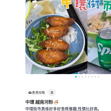
香港攻略
食
中環 越南河粉🍜
中環街市真係好多好食既餐廳,性價比好高｡