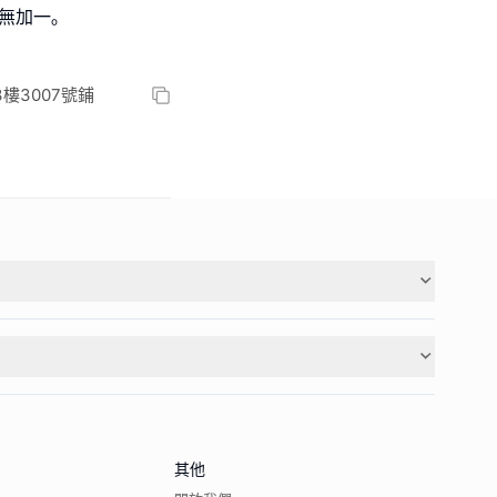
無加一｡
, 3樓3007號鋪
其他