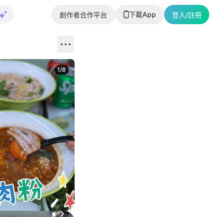
下載App
創作者合作平台
登入/註冊
1
/
8