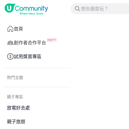
首頁
創作者合作平台
試用獎賞專區
熱門主題
親子專區
放電好去處
親子旅遊