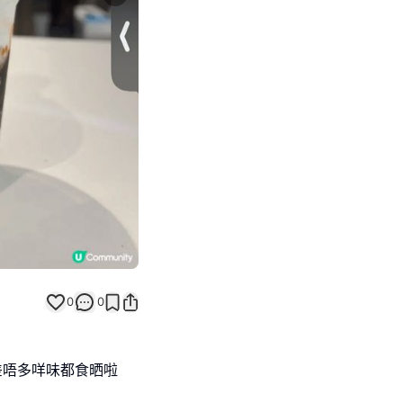
Next slide
0
0