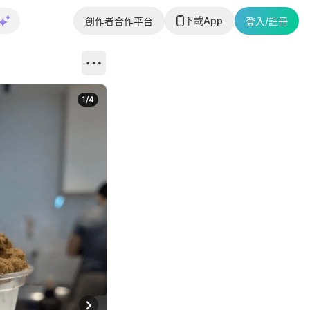
下載App
創作者合作平台
登入/註冊
1
/
4