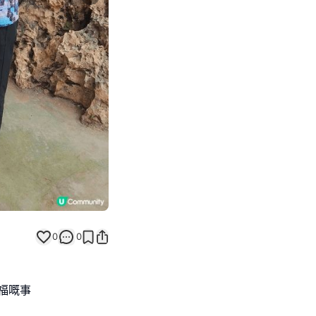
Next slide
0
0