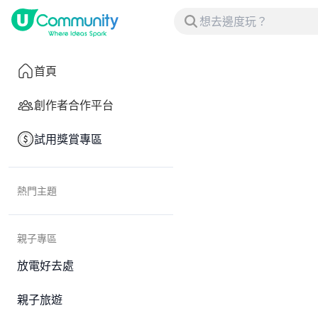
首頁
創作者合作平台
試用獎賞專區
熱門主題
親子專區
放電好去處
親子旅遊