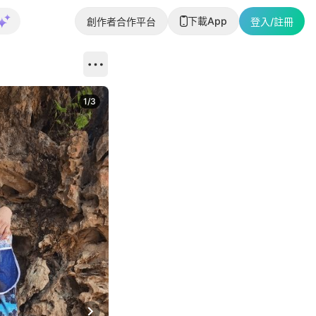
下載App
創作者合作平台
登入/註冊
1
/
3