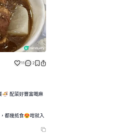
11
2
餐🍜 配菜好豐富嘅麻
，都幾抵食😍咁就入