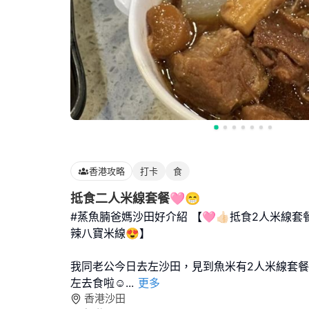
香港攻略
打卡
食
抵食二人米線套餐🩷😁
#蒸魚腩爸媽沙田好介紹 【🩷👍🏻抵食2人米線套
辣八寶米線😍】
我同老公今日去左沙田，見到魚米有2人米線套餐
左去食啦☺️
...
更多
香港沙田