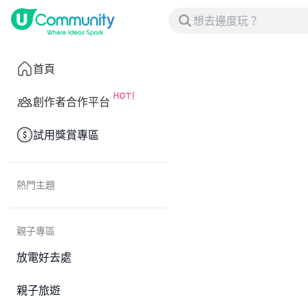
首頁
創作者合作平台
試用獎賞專區
熱門主題
親子專區
放電好去處
親子旅遊