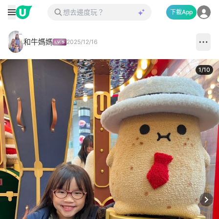
下載App
和牛媽媽
2025/12/16
1
/
10
Next