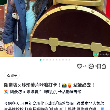
246
6
親子
朗豪坊 x 珍珍薯片咔嚓打卡！📸🍟 聖誕必去！
🎉 朗豪坊 x 珍珍薯片｢咔嚓｣打卡活動登場啦!
今個冬天,旺角朗豪坊化身成為｢脆薯樂園｣,聯乘本地人氣薯
片品牌珍珍,打造超吸睛的｢咔嚓｣打卡熱點,讓你邊食邊
...
更