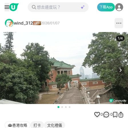
下載App
wind_312
2026/01/07
1
/
4
Next
0
0
香港攻略
打卡
文化禮儀