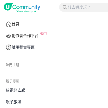
首頁
創作者合作平台
試用獎賞專區
熱門主題
親子專區
放電好去處
親子旅遊