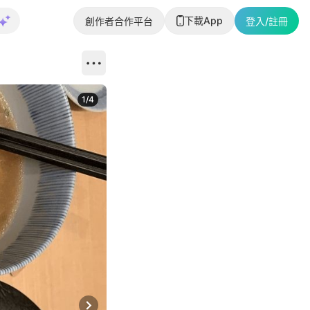
下載App
創作者合作平台
登入/註冊
1
/
4