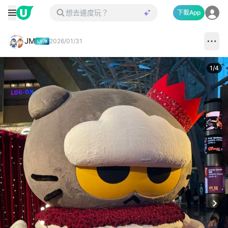
下載App
JM
2026/01/31
1
/
4
Next