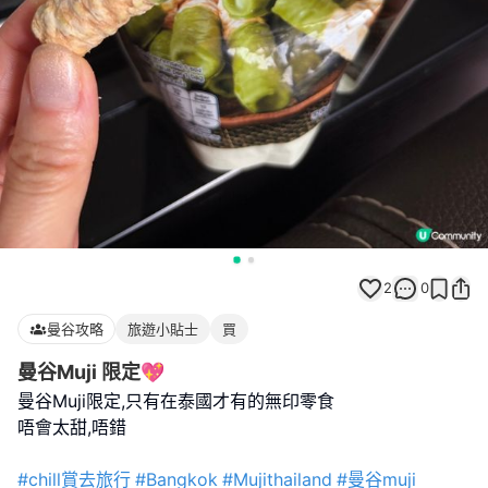
2
0
曼谷攻略
旅遊小貼士
買
曼谷Muji 限定💖
曼谷Muji限定,只有在泰國才有的無印零食
唔會太甜,唔錯
#chill賞去旅行
#Bangkok
#Mujithailand
#曼谷muji