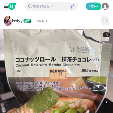
下載App
issiyyi
2026/04/11
1
/
2
Next