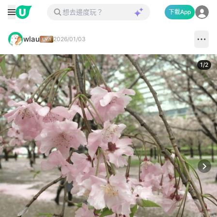
下載App
wlau
2026/01/03
1
/
2
Next