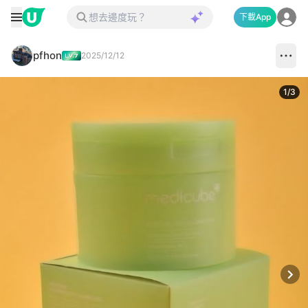
下載App
pfhon
2025/12/12
1
/
3
Next