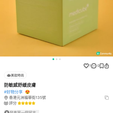
1
0
美妝時尚
防敏感舒緩皮膚
#好物分享
😍
香港元洲福華街135號
評分
發表第一個留言...