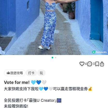
4
0
旅遊攻略
打卡
玩
Vote for me! 🩵💙🤍
大家快啲支持下我啦🩵💙🤍可以贏走雪糕現金券💰
全民投選打卡｢最強U Creator｣🎆
未投嘅快啲投!