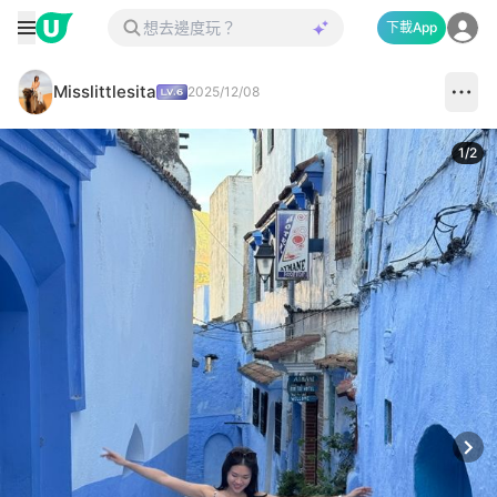
下載App
Misslittlesita
2025/12/08
1
/
2
Next