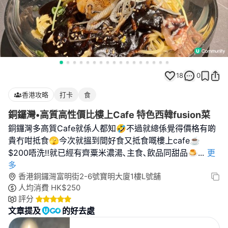
18
0
香港攻略
打卡
食
銅鑼灣•高質高性價比樓上Cafe 特色西韓fusion菜
銅鑼灣多高質Cafe就係人都知🤣不過就總係覺得價格有啲
貴冇咁抵食🫣今次就搵到間好食又抵食嘅樓上cafe☕️
$200唔洗‼️就已經有齊粟米濃湯､主食､飲品同甜品🍮
...
更
多
香港銅鑼灣富明街2-6號寶明大廈1樓L號舖
人均消費
HK$
250
評分
文章提及
的好去處