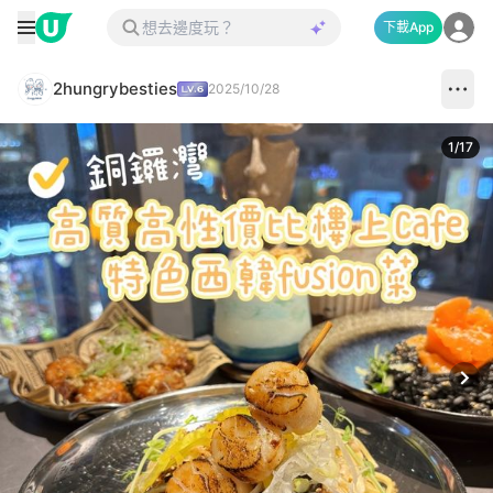
下載App
2hungrybesties
2025/10/28
1
/
17
Next