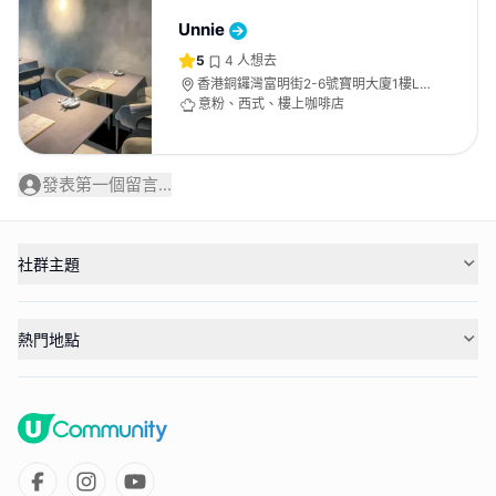
Unnie
5
4
人想去
香港銅鑼灣富明街2-6號寶明大廈1樓L
號舖
意粉、西式、樓上咖啡店
發表第一個留言...
社群主題
熱門地點