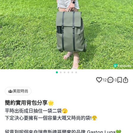
12
0
美妝時尚
簡約實用背包分享🌟
平時出街成日抽住一袋二袋🫣
下定決心要擁有一個容量大嘅又時尚的袋!😤
留意到呢個來自瑞典斯德哥爾摩的品牌 Gaston Luga💚