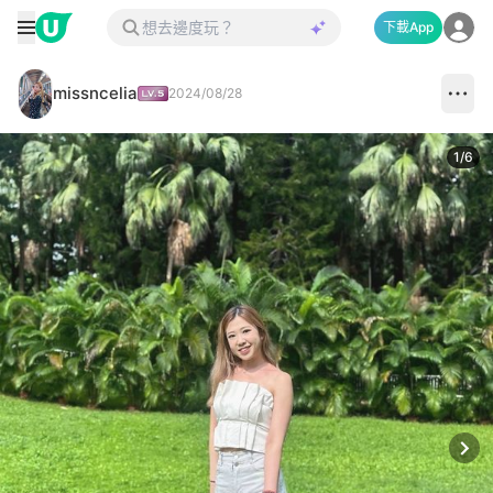
下載App
missncelia
2024/08/28
1
/
6
Next