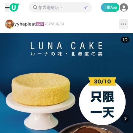
下載App
yyhapieat
2025/10/30
1
/
2
Next