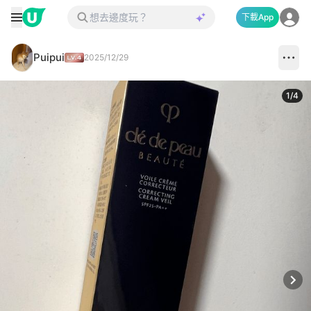
下載App
Puipui
2025/12/29
1
/
4
Next