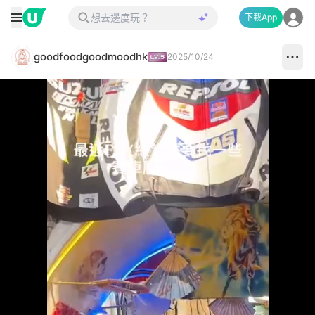
下載App
goodfoodgoodmoodhk
2025/10/24