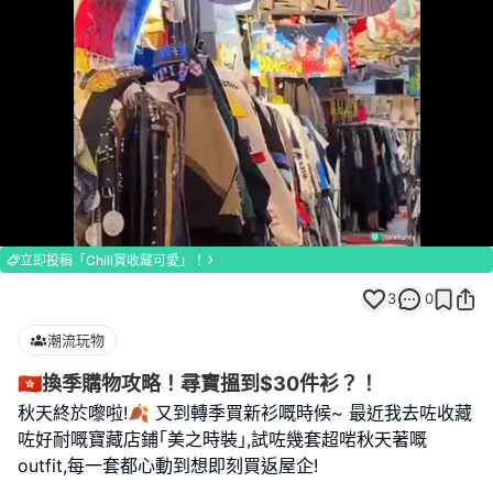
Loaded
:
Unmute
100.00%
立即投稿「Chill賞收藏可愛」！
3
0
潮流玩物
🇭🇰換季購物攻略！尋寶搵到$30件衫？！
秋天終於嚟啦!🍂 又到轉季買新衫嘅時候~ 最近我去咗收藏
咗好耐嘅寶藏店鋪｢美之時裝｣,試咗幾套超啱秋天著嘅
outfit,每一套都心動到想即刻買返屋企!