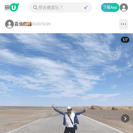
下載App
嘉倫
2025/12/20
1
/
7
Next