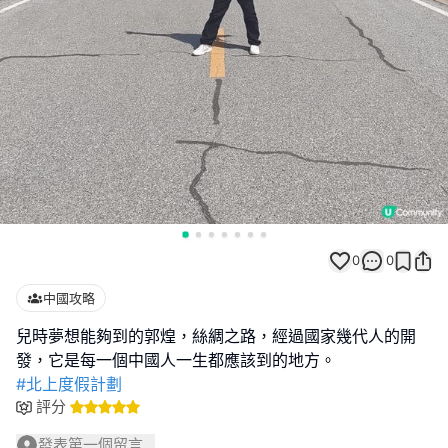
0
0
中國攻略
兒時夢想能夠到的郭煌，絲綢之路，經過國家幾代人的開
#北上度假計劃
評分
發表第一個留言...