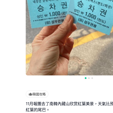
韓國攻略
11月報團去了南韓內藏山欣赏紅葉美景，天氣比