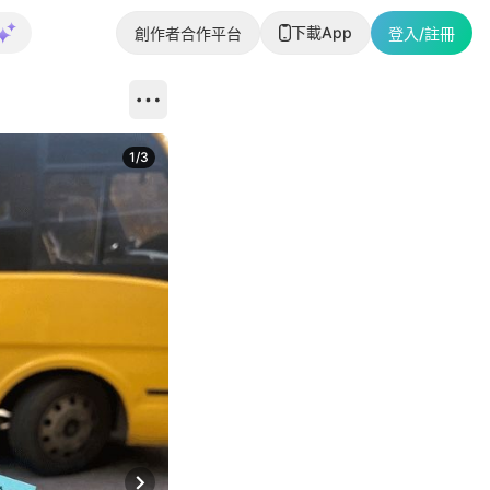
下載App
創作者合作平台
登入/註冊
1
/
3