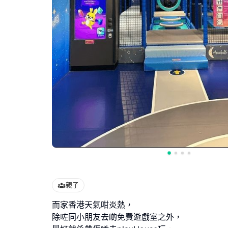
親子
而家香港天氣咁炎熱，
除咗同小朋友去啲免費遊戲室之外，