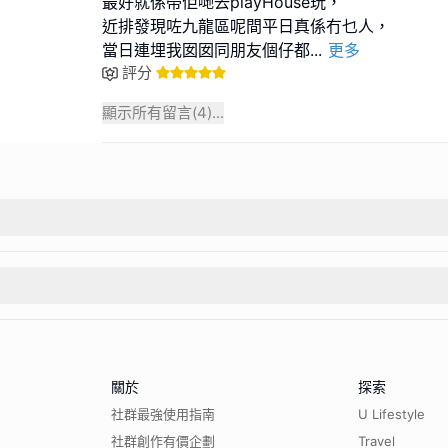
最好就係帶佢哋去playHouse玩，
近排發現咗九龍區呢間平日真係冇乜人，
當日連埋我囡囡同朋友個仔都
...
更多
評分
顯示所有留言(
4
)...
關於
探索
社群最強使用指南
U Lifestyle
社群創作有價企劃
Travel