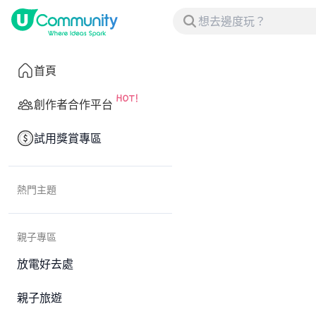
首頁
創作者合作平台
試用獎賞專區
熱門主題
親子專區
放電好去處
親子旅遊