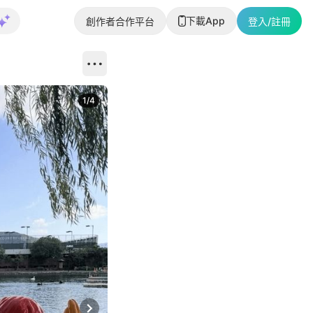
下載App
創作者合作平台
登入/註冊
1
/
4