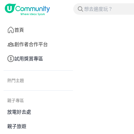
首頁
創作者合作平台
試用獎賞專區
熱門主題
親子專區
放電好去處
親子旅遊