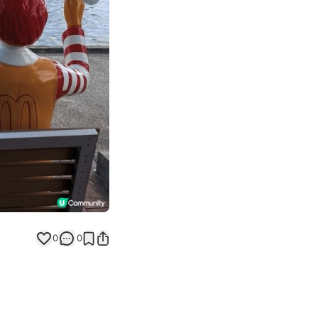
Next slide
0
0