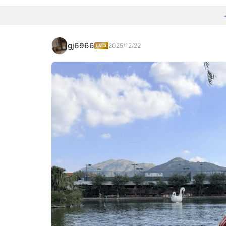
gj6966
2025/12/22