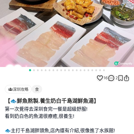
16
2
深圳攻略
食
【🐟鮮魚熬製.養生奶白千島湖鮮魚湯】
第一次覺得去深圳食完一餐是超級舒服!
看到奶白色的魚湯很療癒,很養生!
🐟主打千島湖胖頭魚,店內還有介紹,很像進了水族館!