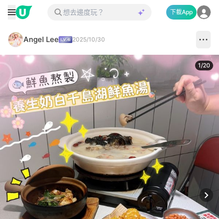
下載App
Angel Lee
2025/10/30
1
/
20
Next