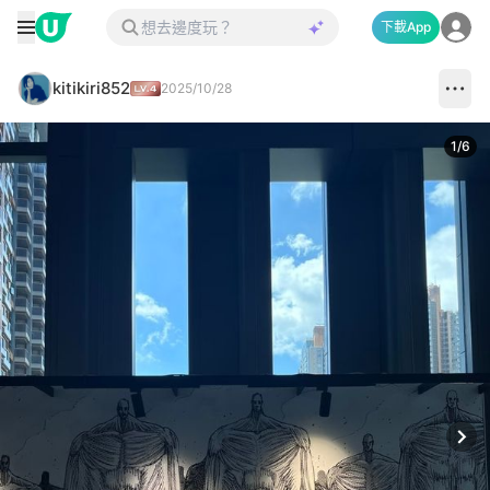
下載App
kitikiri852
2025/10/28
1
/
6
Next