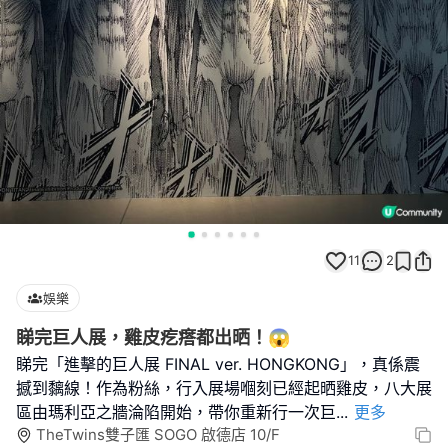
11
2
娛樂
睇完巨人展，雞皮疙瘩都出晒！😱
睇完「進擊的巨人展 FINAL ver. HONGKONG」，真係震
撼到黐線！作為粉絲，行入展場嗰刻已經起晒雞皮，八大展
區由瑪利亞之牆淪陷開始，帶你重新行一次巨
...
更多
TheTwins雙子匯 SOGO 啟德店 10/F