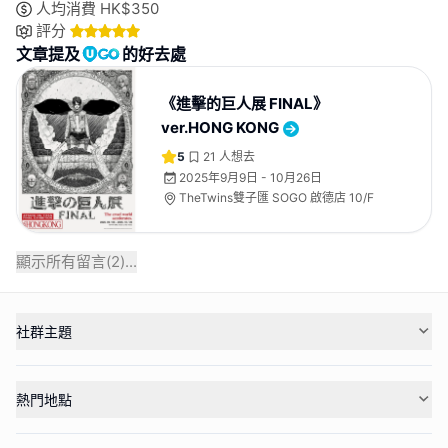
人均消費
HK$
350
評分
文章提及
的好去處
《進擊的巨人展 FINAL》
ver.HONG KONG
5
21
人想去
2025年9月9日 - 10月26日
TheTwins雙子匯 SOGO 啟德店 10/F
顯示所有留言(
2
)...
社群主題
熱門地點