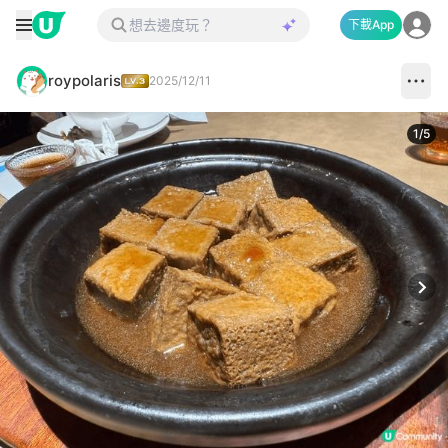
下載App
roypolaris
2025/12/11
1
/
5
Next