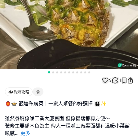
9
1
香港攻略
食
🏮🍲 觀塘私房菜｜一家人聚餐的好選擇 👨‍👩‍👧‍👦✨
雖然餐廳係喺工業大廈裏面 但係搵落都算方便～
裝修主要係木色為主 俾人一種喺工廠裏面都有溫暖小菜館
嘅感
...
更多