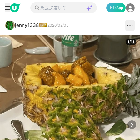
下載App
jenny1338
2026/02/05
1
/
11
Next