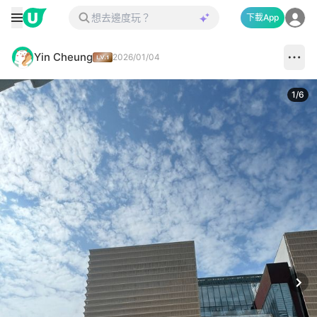
下載App
Yin Cheung
2026/01/04
1
/
6
Next