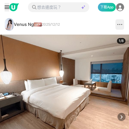
下載App
Venus Ng
2025/12/12
1
/
8
Next