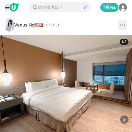
下載App
Venus Ng
2025/12/12
1
/
8
Next