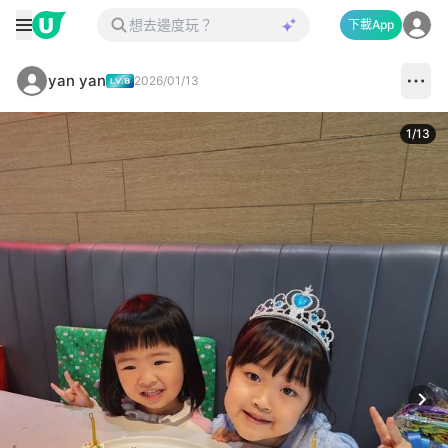
下載App
yan yan
2026/01/13
1
/
13
Next