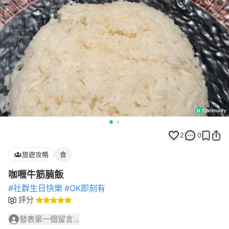
2
0
旅遊攻略
食
咖喱牛筋腩飯
#社群生日快樂
#OK即刻有
評分
發表第一個留言...