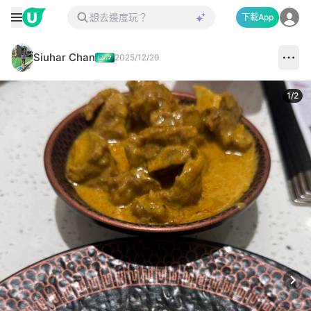
下載App
Siuhar Chan
2025/12/29
1
/
2
Next