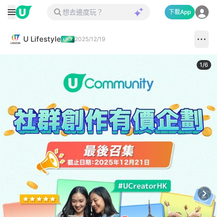
下載App
U Lifestyle
2025/12/19
1
/
6
Next