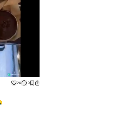
Unmute
20
0
