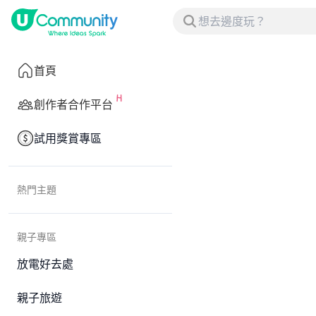
首頁
創作者合作平台
試用獎賞專區
熱門主題
親子專區
放電好去處
親子旅遊