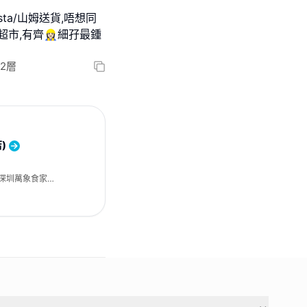
a/山姆送貨,唔想同
齊👷🏻‍♀️細孖最鍾
2層
)
號深圳萬象食家