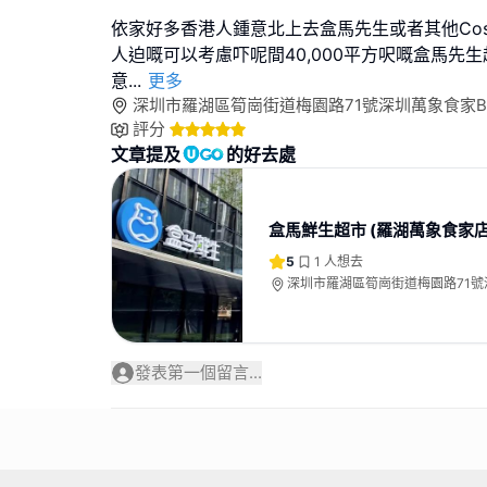
依家好多香港人鍾意北上去盒馬先生或者其他Cost
人迫嘅可以考慮吓呢間40,000平方呎嘅盒馬先生超市,有
意
...
更多
深圳市羅湖區筍崗街道梅園路71號深圳萬象食家B
評分
文章提及
的好去處
盒馬鮮生超市 (羅湖萬象食家店
5
1
人想去
深圳市羅湖區筍崗街道梅園路71
B2層
發表第一個留言...