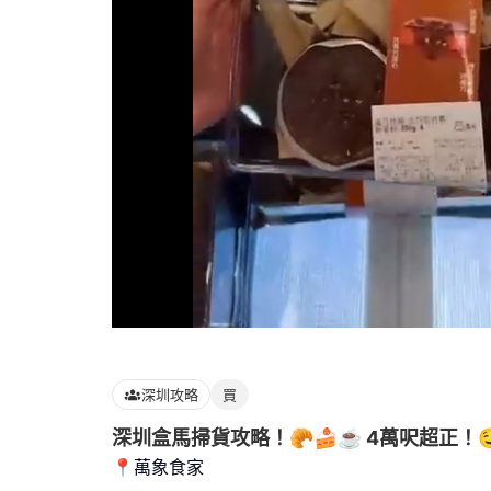
Loaded
:
100.00%
深圳攻略
買
深圳盒馬掃貨攻略！🥐🍰☕️ 4萬呎超正！
📍萬象食家