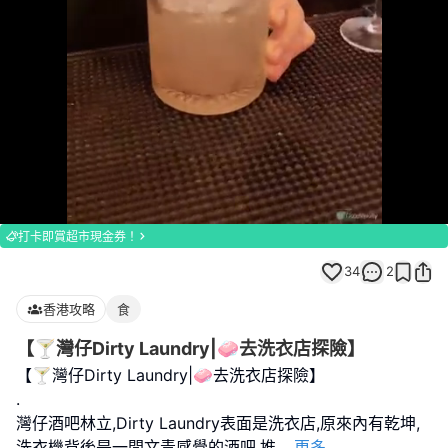
Loaded
:
Unmute
100.00%
打卡即賞超市現金券！
34
2
香港攻略
食
【🍸灣仔Dirty Laundry|🧼去洗衣店探險】
【🍸灣仔Dirty Laundry|🧼去洗衣店探險】
.
灣仔酒吧林立,Dirty Laundry表面是洗衣店,原來內有乾坤,
洗衣機背後是一間文青感覺的酒吧,推
...
更多