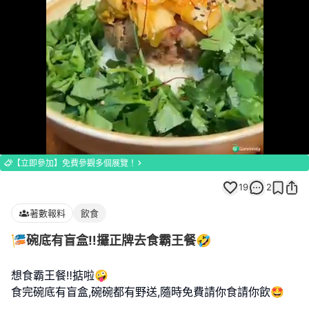
Loaded
:
Unmute
100.00%
【立即參加】免費參觀多個展覽！
19
2
著數報料
飲食
🎏碗底有盲盒‼️攞正牌去食霸王餐🤣
想食霸王餐‼️掂啦🤪
食完碗底有盲盒,碗碗都有野送,隨時免費請你食請你飲🤩