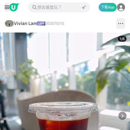
下載App
Vivian Lam
2025/10/15
1
/
6
Next