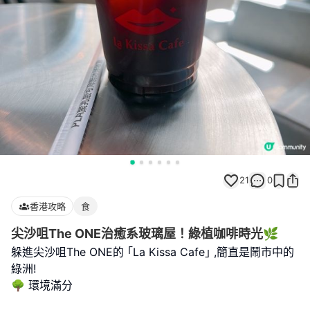
21
0
香港攻略
食
尖沙咀The ONE治癒系玻璃屋！綠植咖啡時光🌿
躲進尖沙咀The ONE的 ｢La Kissa Cafe｣ ,簡直是鬧市中的
綠洲!
🌳 環境滿分