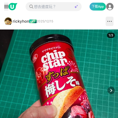
下載App
rickyhon
2025/12/15
1
/
3
Next