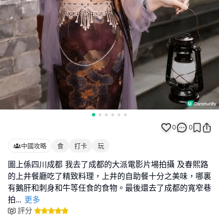
0
0
中國攻略
食
打卡
玩
圖上係四川成都 我去了成都的大派電影片場拍攝 及春𤋮路
的上井餐廳吃了精致料理，上井的自助餐十分之美味，哪裏
有鵝肝和刺身和牛等任食的食物。最後還去了成都的寬窄巷
拍
...
更多
評分