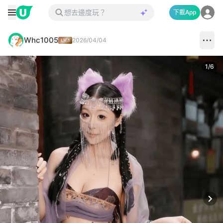
下載App
Whc1005
2026/04/04
1
/
6
Next