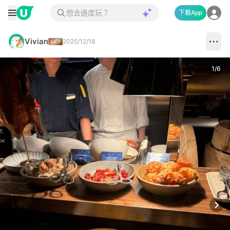
下載App
Vivian
2025/12/18
1
/
6
Next