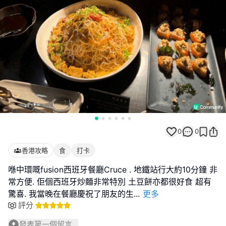
0
0
香港攻略
食
打卡
喺中環嘅fusion西班牙餐廳Cruce . 地鐵站行大約10分鐘 非
常方便. 佢個西班牙炒麵非常特別 土豆餅亦都很好食 超有
驚喜. 我當晚在餐廳慶祝了朋友的生
...
更多
評分
發表第一個留言...