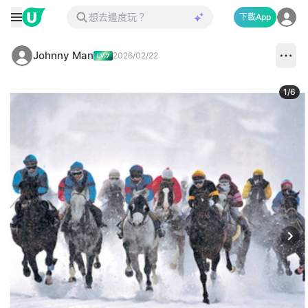
下載App
Johnny Man
2026/02/22
1
/
6
Next